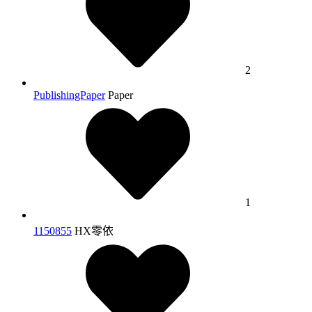
2
PublishingPaper
Paper
1
1150855
HX零依