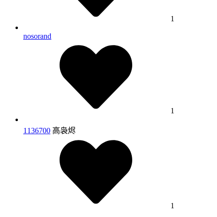
1
nosorand
1
1136700
高袅烬
1