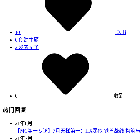
10
送出
0
创建主题
2
发表帖子
0
收到
热门回复
21年8月
【MC第一专访】7月天梯第一：HX零依 铁兽战线 构筑
21年7月