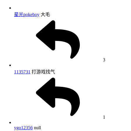
星光pokeboy
大毛
3
1135731
打游戏找气
1
ygo12356
null