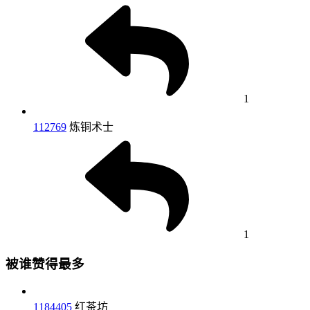
1
112769
炼铜术士
1
被谁赞得最多
1184405
红茶坊