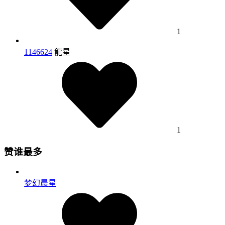
1
1146624
龍星
1
赞谁最多
梦幻晨星