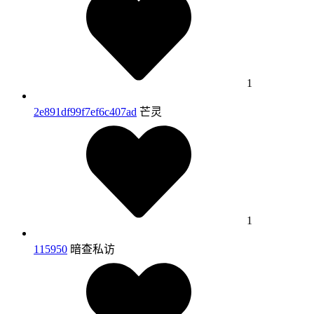
1
2e891df99f7ef6c407ad
芒灵
1
115950
暗查私访