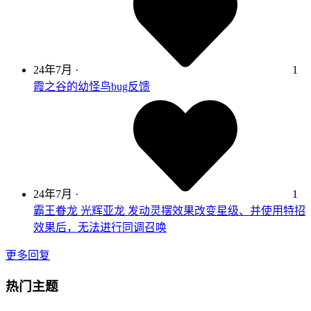
24年7月
·
1
霞之谷的幼怪鸟bug反馈
24年7月
·
1
霸王眷龙 光辉亚龙 发动灵摆效果改变星级、并使用特招
效果后，无法进行同调召唤
更多回复
热门主题