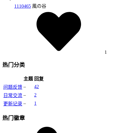
1110465
風の谷
1
热门分类
主题
回复
–
42
问题反馈
–
2
日常交流
–
1
更新记录
热门徽章