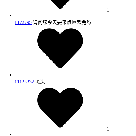
1
1172795
请问您今天要来点幽鬼兔吗
1
11123332
黑决
1