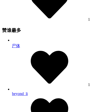
1
赞谁最多
尸体
1
beyond_li