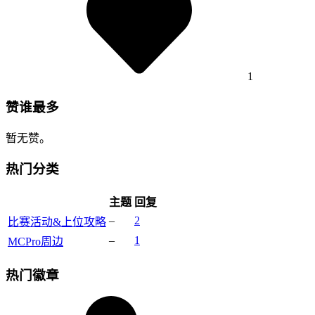
1
赞谁最多
暂无赞。
热门分类
主题
回复
–
2
比赛活动&上位攻略
–
1
MCPro周边
热门徽章