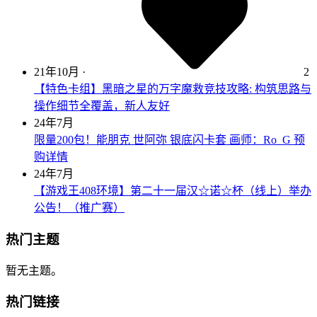
21年10月
·
2
【特色卡组】黑暗之星的万字魔救竞技攻略: 构筑思路与
操作细节全覆盖，新人友好
24年7月
限量200包！能朋克 世阿弥 银底闪卡套 画师：Ro_G 预
购详情
24年7月
【游戏王408环境】第二十一届汉☆诺☆杯（线上）举办
公告！（推广赛）
热门主题
暂无主题。
热门链接