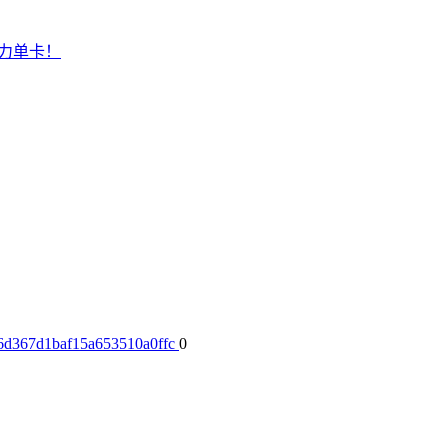
强力单卡！
46d367d1baf15a653510a0ffc
0