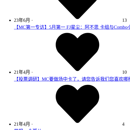
23年6月
·
13
【MC第一专访】5月第一 FJ星尘：阿不思 卡组与Com
21年4月
·
10
【投票调研】MC要做场中卡了，请您告诉我们您喜欢哪
21年4月
·
4