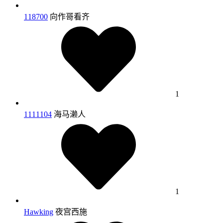
118700
向作哥看齐
1
1111104
海马濑人
1
Hawking
夜宫西施