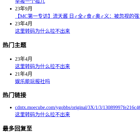
举报一个孤儿
23年9月
【MC第一专访】流天酱 日♂全♂食♂奥♂义：被忽视的
23年4月
这里转码为什么拉不出来
热门主题
23年4月
这里转码为什么拉不出来
21年4月
娱乐能玩报社吗
热门链接
cdntx.moecube.com/ygobbs/original/3X/1/3/13089997fe216c
这里转码为什么拉不出来
最多回复至