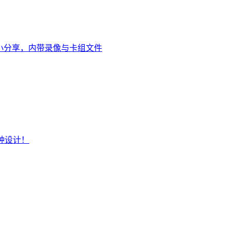
bo小分享，内带录像与卡组文件
种设计！