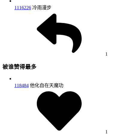
1116226
冷雨漫步
1
被谁赞得最多
118484
他化自在天魔功
1