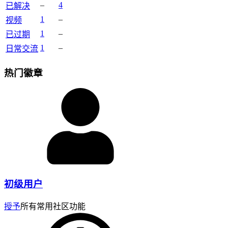
–
4
已解决
1
–
视频
1
–
已过期
1
–
日常交流
热门徽章
初级用户
授予
所有常用社区功能