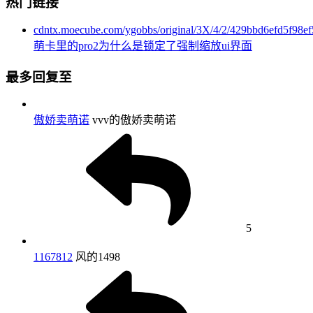
热门链接
cdntx.moecube.com/ygobbs/original/3X/4/2/429bbd6efd5f9
萌卡里的pro2为什么是锁定了强制缩放ui界面
最多回复至
傲娇卖萌诺
vvv的傲娇卖萌诺
5
1167812
风的1498