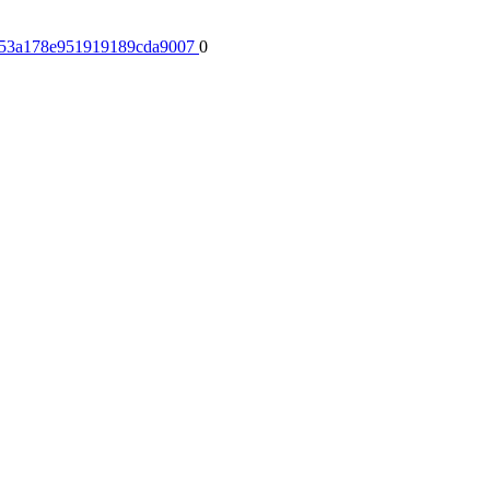
8ef53a178e951919189cda9007
0