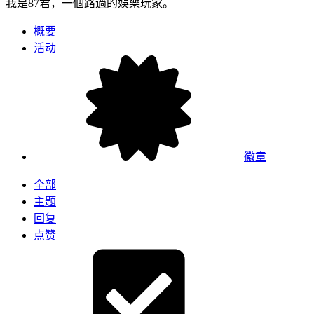
我是87君，一個路過的娛樂玩家。
概要
活动
徽章
全部
主题
回复
点赞