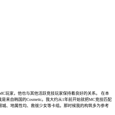
长期的MC玩家，他也与其他活跃竞技玩家保持着良好的关系。 在本
是来自韩国的Cosmetic。我大约从1年前开始就把MC竞技匹配
幻变骚灵、白银城、地属性均、救祓少女等卡组。那时候我的构筑多为参考