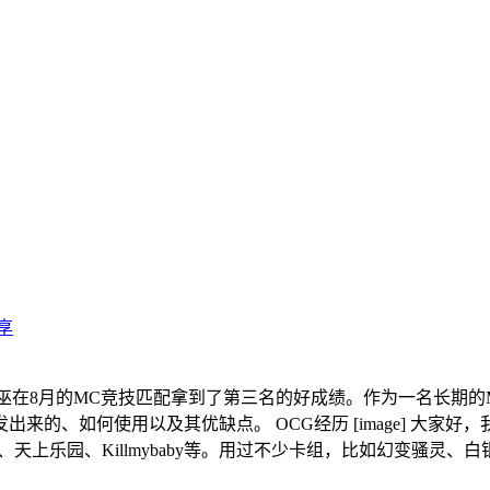
享
使用了焰圣御巫在8月的MC竞技匹配拿到了第三名的好成绩。作为一名
、如何使用以及其优缺点。 OCG经历 [image] 大家好，我
lancholy、天上乐园、Killmybaby等。用过不少卡组，比如