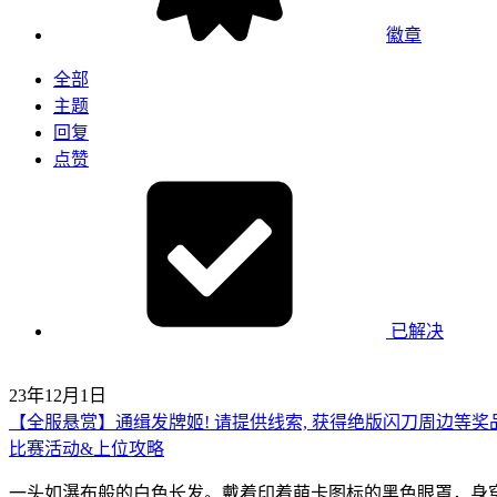
徽章
全部
主题
回复
点赞
已解决
23年12月1日
【全服悬赏】通缉发牌姬! 请提供线索, 获得绝版闪刀周边等奖品
比赛活动&上位攻略
一头如瀑布般的白色长发。戴着印着萌卡图标的黑色眼罩，身