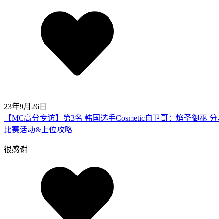
23年9月26日
【MC高分专访】第3名 韩国选手Cosmetic自卫哥：焰圣御巫 分
比赛活动&上位攻略
很感谢