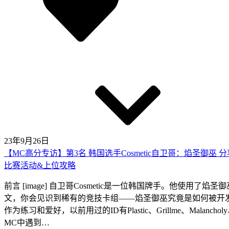
23年9月26日
【MC高分专访】第3名 韩国选手Cosmetic自卫哥：焰圣御巫 分
比赛活动&上位攻略
前言 [image] 自卫哥Cosmetic是一位韩国牌手。他
文，你会见识到稀有的竞技卡组——焰圣御巫究竟是如何被开发出来的
作为练习和爱好，以前用过的ID有Plastic、Grillme、Ma
MC中遇到…