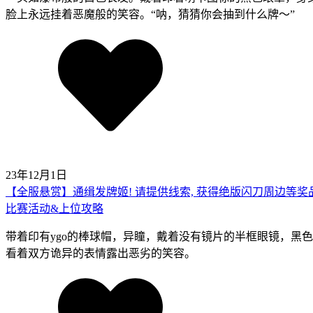
脸上永远挂着恶魔般的笑容。“呐，猜猜你会抽到什么牌～”
23年12月1日
【全服悬赏】通缉发牌姬! 请提供线索, 获得绝版闪刀周边等奖品
比赛活动&上位攻略
带着印有ygo的棒球帽，异瞳，戴着没有镜片的半框眼镜，黑
看着双方诡异的表情露出恶劣的笑容。