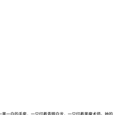
一黑一白的手套，一只印着青眼白龙，一只印着黑魔术师。她的