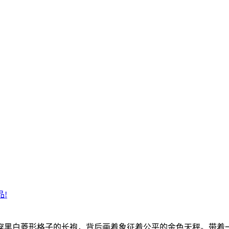
!
穿黑白菱形格子的长袍，背后画着象征着公平的金色天秤。带着