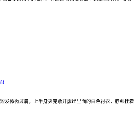
!
色短发微微过肩，上半身夹克敞开露出里面的白色衬衣，脖颈挂