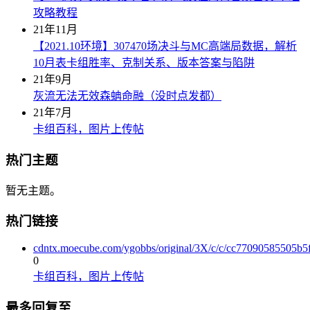
攻略教程
21年11月
【2021.10环境】307470场决斗与MC高端局数据，解析
10月表卡组胜率、克制关系、版本答案与陷阱
21年9月
灰流无法无效森蚺命融（没时点发都）
21年7月
卡组百科，图片上传帖
热门主题
暂无主题。
热门链接
cdntx.moecube.com/ygobbs/original/3X/c/c/cc77090585505b
0
卡组百科，图片上传帖
最多回复至