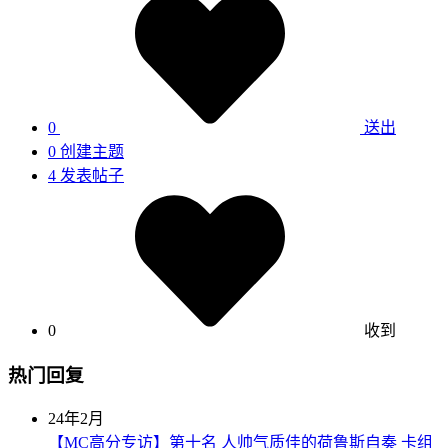
0
送出
0
创建主题
4
发表帖子
0
收到
热门回复
24年2月
【MC高分专访】第十名 人帅气质佳的荷鲁斯自奏 卡组