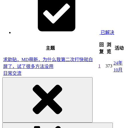
已解决
回
浏
主题
活动
复
览
求助贴，MD萌新，为什么我第二次打快就白
24年
1
373
屏了，试了很多方法没用
10月
日常交流