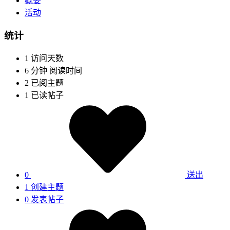
概要
活动
统计
1
访问天数
6 分钟
阅读时间
2
已阅主题
1
已读帖子
0
送出
1
创建主题
0
发表帖子