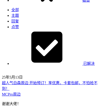
徽章
全部
主题
回复
点赞
已解决
25年5月13日
超人气白森周边 开始预订！享优惠，卡套包邮，不怕抢不
到！
MCPro周边
谢谢大佬！