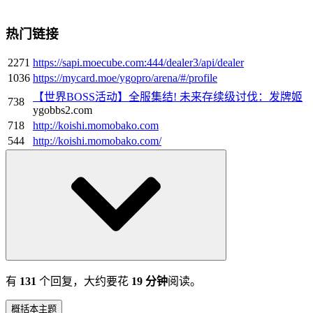
热门链接
2271
https://sapi.moecube.com:444/dealer3/api/dealer
1036
https://mycard.moe/ygopro/arena/#/profile
【世界BOSS活动】全服集结! 未来存续级讨伐：发牌姬
738
ygobbs2.com
718
http://koishi.momobako.com
544
http://koishi.momobako.com/
有
131
个回复，大约要花
19 分钟
阅读。
概括本主题