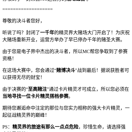
===================
尊敬的决斗者您好，
听说了吗？封闭了
一千年
的精灵界大赌场大门开启了！为庆祝
大赌场重新开业，运营方举办了早已停办千年的赌圣大赛。
由于您是电子界中杰出的决斗者，所以MC帮您争取到了参赛
资格！
在这场大赛中，您会通过“
赌博决斗
"战到最后！据说获胜者可
以获得无尽的财宝！
由于决赛的“
至高赌注
”通过卡片精灵才可成立，所以您必须在
当地寻找一位卡片精灵搭档参赛
。
期待您邂逅命中注定的那位与您实力相称的强大卡片精灵，一
起征战精灵界的巅峰！
PS：
精灵界的旅途有那么一点点危险
，珍惜生命，请选择强