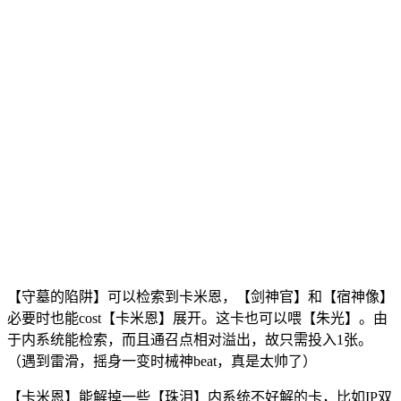
【守墓的陷阱】可以检索到卡米恩，【剑神官】和【宿神像】
必要时也能cost【卡米恩】展开。这卡也可以喂【朱光】。由
于内系统能检索，而且通召点相对溢出，故只需投入1张。
（遇到雷滑，摇身一变时械神beat，真是太帅了）
【卡米恩】能解掉一些【珠泪】内系统不好解的卡，比如IP双