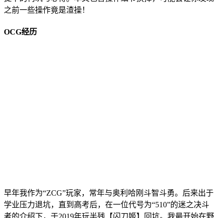
之前一些操作竟是渣操！
OCG经历
早年我作为“ZCG”玩家，常年与奥利哈刚斗智斗勇。后来出于
学业压力退坑，直到高考后，在一位代号为“510”的迷之决斗
者的介绍下，于2019年玩半残【闪刀姬】回坑。我最开始在野