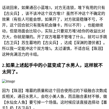
话说回来，如果通召小蓝堆3，对方无连锁，堆下有用的只有
【古尖兵】，该不该冲这个双方堆5？虽然不冲这个不确定的
效果（有些人可能会想，如果开了，对方就是稳赚不亏，不
开，这个回合就只有我有机会赚卡，所以不开），也能继续
动，但是场面会比较小，实际上只要双方堆5给你的收益比对
方大，你就是赚的。开了双方堆墓不管堆了什么，就可以手跳
【古卫兵】苏生墓地的【古尖兵】，达成【深渊的潜伏者】。
所以我一定能冲这个双方堆5。太过谨慎，不适合玩【珠泪】
这种充满活力的卡组。
2.如果上述起手中的小蓝变成了水男人，这样就不
太同了。
因为【珠泪】堆墓的质量和这个回合使用过的下级融合次数成
反相关，通召水男人，会吃小美人鱼，而且融合素材不够，做
【水仙女人鱼】要亏掉一个场值。这时候应该直接选择动【塞
壬】扔【古卫兵】。