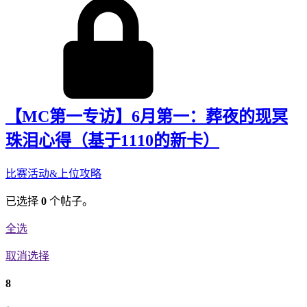
【MC第一专访】6月第一：葬夜的现冥
珠泪心得（基于1110的新卡）
比赛活动&上位攻略
已选择
0
个帖子。
全选
取消选择
8