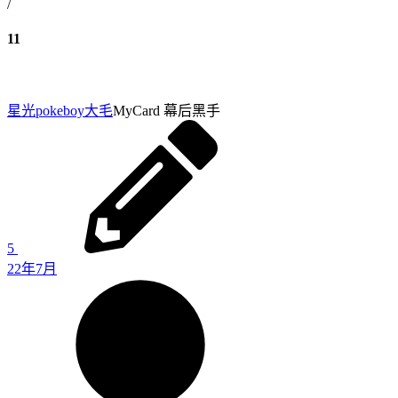
/
11
星光pokeboy
大毛
MyCard 幕后黑手
5
22年7月