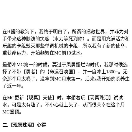
在H酱的教诲下，我终于明白了，所谓的拯救世界，并非为对
手带来这种肤浅的笑容（水刀等死到你）。而是用充满活力和
乐趣的卡组毁灭那些单调机械的卡组，所以我有了新的使命，
重获命运力，开始频繁在MC前10试水。
最想冲MC第一的时候，莫过于凤勇摆烂均时代，我那时候选
择了不带【勇者】的【命运召唤国】，并一度冲上1800+。无
奈那个月太卷了，没拿到MC月末第一。后来z我开始佛系养生
了近一年。
在MC更新【现冥】天使】时，本想着玩【现冥珠泪】试试
水，可是太有趣了，不小心就上头了，从而很荣幸在这个月
MC登顶。
二.【现冥珠泪】心得