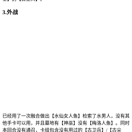
3.外战
已经用了一次融合做出【水仙女人鱼】检索了水男人，没有其
他手卡可以用，并且墓地有【神巫】没有【梅洛人鱼】。同时
本回合没有通召，卡组包含没有用过的【古卫兵】/【古尖