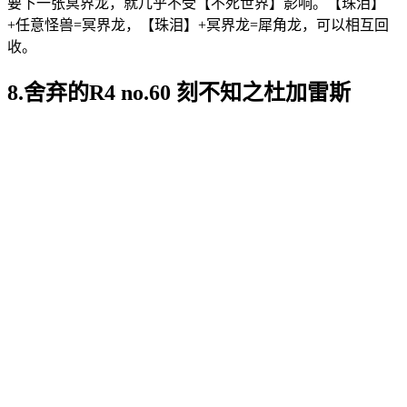
要下一张冥界龙，就几乎不受【不死世界】影响。【珠泪】
+任意怪兽=冥界龙，【珠泪】+冥界龙=犀角龙，可以相互回
收。
8.舍弃的R4 no.60 刻不知之杜加雷斯