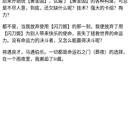
后来开始玩【黄金国】，试遍了【黄金国】的各种构建，可总
是不尽人意，到底，还欠缺什么呢？技术？强大的卡组？掏
力？
都不是，当我放弃使用【闪刀姬】的那一刻，我便放弃了用
【闪刀姬】为别人带来快乐的使命，丧失了拯救世界的命运
力。没有命运力的决斗者，又怎么能赢得决斗呢？
将遇良才，马遇伯乐。一切都是命运石之门（葬夜）的选择，
在一个雨夜里，我邂逅了H酱。