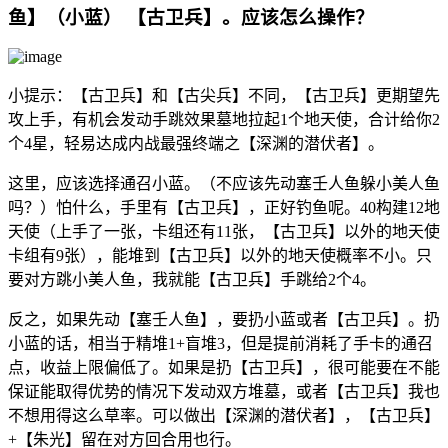
鱼】（小蓝） 【古卫兵】。应该怎么操作？
小提示：【古卫兵】和【古尖兵】不同，【古卫兵】更期望先
攻上手，有机会发动手跳效果墓地拉起1个地天使，合计给你2
个4星，轻易达成内战最强终端之【深渊的潜伏者】。
这里，应该选择通召小蓝。（不应该先动塞壬人鱼躲小美人鱼
吗？）怕什么，手里有【古卫兵】，正好钓鱼呢。40构建12地
天使（上手了一张，卡组还有11张，【古卫兵】以外的地天使
卡组有9张），能堆到【古卫兵】以外的地天使概率不小。只
要对方跳小美人鱼，我就能【古卫兵】手跳给2个4。
反之，如果先动【塞壬人鱼】，要扔小蓝或者【古卫兵】。扔
小蓝的话，相当于精堆1+盲堆3，但是提前消耗了手卡的通召
点，收益上限偏低了。如果是扔【古卫兵】，很可能要在不能
保证能取得优势的情况下发动双方堆墓，或者【古卫兵】我也
不想用得这么草率。可以做出【深渊的潜伏者】，【古卫兵】
+【朱光】留在对方回合用也行。