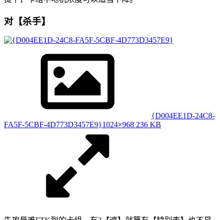
对【杀手】
{D004EE1D-24C8-
FA5F-5CBF-4D773D3457E9}
1024×968 236 KB