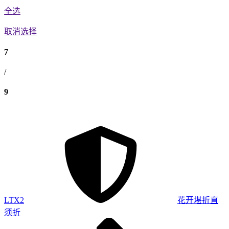
全选
取消选择
7
/
9
LTX2
花开堪折直
须折