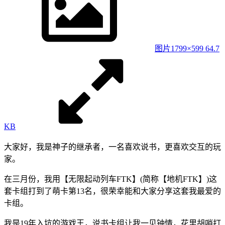
图片1
799×599 64.7
KB
大家好，我是神子的继承者，一名喜欢说书，更喜欢交互的玩
家。
在三月份，我用【无限起动列车FTK】(简称【地机FTK】)这
套卡组打到了萌卡第13名，很荣幸能和大家分享这套我最爱的
卡组。
我是19年入坑的游戏王，说书卡组让我一见钟情，花里胡哨打