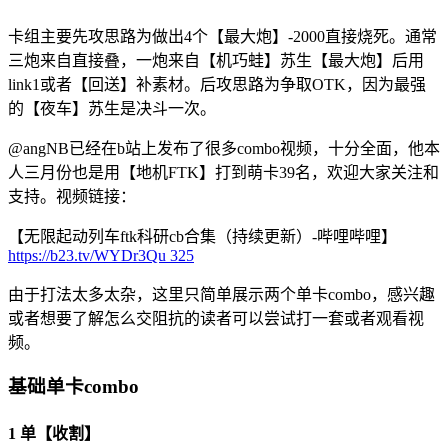
卡组主要先攻思路为做出4个【最大炮】-2000直接烧死。通常
三炮来自直接叠，一炮来自【机巧蛙】苏生【最大炮】后用
link1或者【回送】补素材。后攻思路为争取OTK，因为最强
的【夜车】苏生是决斗一次。
@angNB已经在b站上发布了很多combo视频
，十分全面，他本
人三月份也是用【地机FTK】打到萌卡39名，欢迎大家关注和
支持。视频链接：
【无限起动列车ftk科研cb合集（持续更新）-哔哩哔哩】
https://b23.tv/WYDr3Qu
325
由于打法太多太杂，这里只简单展示两个单卡combo，感兴趣
或者想要了解怎么交阻抗的读者可以尝试打一套或者观看视
频。
基础单卡combo
1 单【收割】