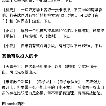
cost1卡从墓地起跳，不能做link素材，下1。
【机壳】：一速双方场上各取一张卡擦掉，不受link和魔陷影
响，箭头端同时有怪兽特招检索5星以上地机，可以被【夜
车】和【时间表】触发，下1。
【驱动】：解放一个机械族拉墓地1000攻以下机械族，通常拉
【重装】，【垃圾桶】和【收割】，下1。
【小夜】：自肃前有效踩坑手段，有时可以不开1效果。下1。
其他可以投入的卡
【天霆号】：在这套卡组里还可以用【收割】变星2+10来
出，可以先攻做出来。
【未来融合新星】+【电子龙】+【电子永恒龙】：先攻强力
展开卡，但要带一张不能上手的【电子龙】。后攻由于攻击自
肃的存在比较乏力是必踢，带不带都有道理，有待实战检验。
四 combo简析