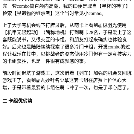
完一套combo简直颅内高潮，我的ID便是取自【星杯的神子】
检索【星遗物的继承者】这个当时常见小combo。
上了大学有机会线下打牌过后，从萌卡上看到@极羽光使用
【机甲无限起动】（简称地机）打到萌卡28名，于是爱上了这
套既能说书，又很交互的卡组，和朋友打起来确实也体验良
好。后来也是陆陆续续探索了很多冷门卡组，开发combo的过
程让我乐在其中，以挑战者的姿态使用冷门但有一定竞技实力
的卡组获胜，也是一件很有成就感的事。
前段时间退坑了游戏王，这次借着【列车】加强的机会又回坑
游戏王了，看到@丸妙针名少拿这套卡组在店赛上位信心大
增，于是带着最爱的卡组在萌卡冲了一次，也是了却心愿了。
二 卡组优劣势