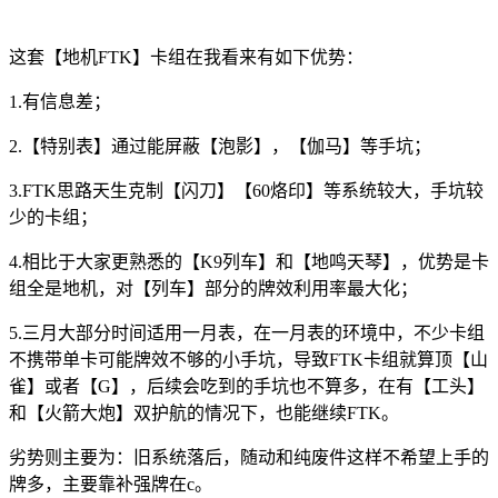
这套【地机FTK】卡组在我看来有如下优势：
1.有信息差；
2.【特别表】通过能屏蔽【泡影】，【伽马】等手坑；
3.FTK思路天生克制【闪刀】【60烙印】等系统较大，手坑较
少的卡组；
4.相比于大家更熟悉的【K9列车】和【地鸣天琴】，优势是卡
组全是地机，对【列车】部分的牌效利用率最大化；
5.三月大部分时间适用一月表，在一月表的环境中，不少卡组
不携带单卡可能牌效不够的小手坑，导致FTK卡组就算顶【山
雀】或者【G】，后续会吃到的手坑也不算多，在有【工头】
和【火箭大炮】双护航的情况下，也能继续FTK。
劣势则主要为：旧系统落后，随动和纯废件这样不希望上手的
牌多，主要靠补强牌在c。