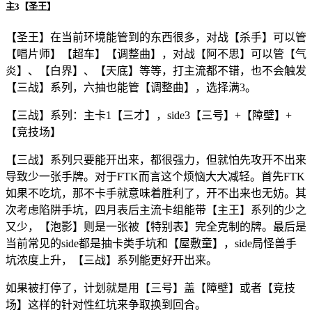
主3【圣王】
【圣王】在当前环境能管到的东西很多，对战【杀手】可以管
【唱片师】【超车】【调整曲】，对战【阿不思】可以管【气
炎】、【白界】、【天底】等等，打主流都不错，也不会触发
【三战】系列，六抽也能管【调整曲】，选择满3。
【三战】系列：主卡1【三才】，side3【三号】+【障壁】+
【竞技场】
【三战】系列只要能开出来，都很强力，但就怕先攻开不出来
导致少一张手牌。对于FTK而言这个烦恼大大减轻。首先FTK
如果不吃坑，那不卡手就意味着胜利了，开不出来也无妨。其
次考虑陷阱手坑，四月表后主流卡组能带【主王】系列的少之
又少，【泡影】则是一张被【特别表】完全克制的牌。最后是
当前常见的side都是抽卡类手坑和【屋敷童】，side局怪兽手
坑浓度上升，【三战】系列能更好开出来。
如果被打停了，计划就是用【三号】盖【障壁】或者【竞技
场】这样的针对性红坑来争取换到回合。