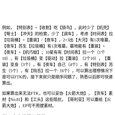
例如，【特别表】+【收割】吃【锁鸟】，此时少了【机壳】
【弩士】【冲天】的检索，少了【调车】，考虑【时间表】拉
【垃圾桶】+【重装】/【夜车】，2+3出【大河】有1次堆墓，
【夜车】苏生【垃圾桶】有1次堆墓，墓地能有【重装】+
【夜车】+【机巧蛙】；10星有有【时间表】拉一个（1个
10），有【垃圾桶】变【驱动】拉【重装】（2个10），【重
装】变身（3个），有【夜车】自己（4个），有【特别表】苏
生（5个），有【钩舌】拉一个（6个），可以算出理想情况下
是可以FTK的，接下来就只是顺序问题了，熟悉以后即可快速
算出。
如果算出来无法FTK，也可以妥协【火箭大炮】，【货车】素
材【No.81】和【工头】这些阻抗，【哥利亚】可以塞给【火
箭大炮】，EP可不用拔素材。