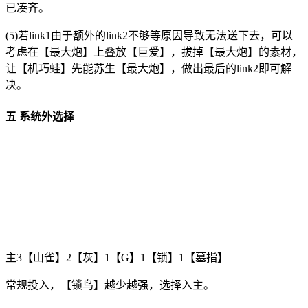
已凑齐。
(5)若link1由于额外的link2不够等原因导致无法送下去，可以
考虑在【最大炮】上叠放【巨爱】，拔掉【最大炮】的素材，
让【机巧蛙】先能苏生【最大炮】，做出最后的link2即可解
决。
五 系统外选择
主3【山雀】2【灰】1【G】1【锁】1【墓指】
常规投入，【锁鸟】越少越强，选择入主。