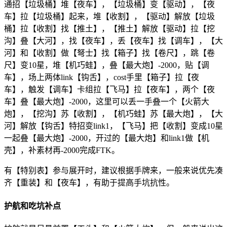
通招【垃圾桶】堆【夜车】，【垃圾桶】变【驱动】，【夜
车】拉【垃圾桶】起来，堆【收割】，【驱动】解放【垃圾
桶】拉【收割】找【推土】，【推土】解放【驱动】拉【挖
沟】叠【大河】，找【夜车】，丢【夜车】找【调车】，【大
河】和【收割】做【弩士】找【箱子】找【卷尺】，跳【卷
尺】变10星，堆【机巧蛙】，叠【最大炮】-2000，贴【调
车】，场上两体link【钩舌】，cost手里【箱子】拉【夜
车】，触发【调车】卡组拉【飞马】拉【夜车】，两个【夜
车】叠【最大炮】-2000，这里可以丢一手叠一个【火箭大
炮】，【挖沟】苏【收割】，【机巧蛙】苏【最大炮】，【大
河】解放【钩舌】特招变link1，【飞马】把【收割】变成10星
一起叠【最大炮】-2000，开过的【最大炮】和link1做【机
壳】，补素材再-2000完成FTK。
有【特别表】参与展开时，建议根据手牌来，一般来说优先凑
齐【重装】和【夜车】，有助于提高手坑抗性。
护航和吃坑补点