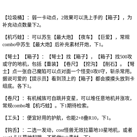
【垃圾桶】：弱一卡动点，2效果可以洗上手的【箱子】，为
补充动点数量下2。
【机巧蛙】：可以苏生【最大炮】【夜车】【巨爱】，常规
combo中苏生【最大炮】后补充素材开炮，下1。
【弩士】【箱子】：【弩士】找【箱子】，【箱子】找500攻
或守的地机，包括【重装】【卷尺】【挖沟】【削石】。【弩
士】点一张自己魔陷可以点对面一个怪变0攻0守，斩杀常用。
据说可爱的【提示员】看到顶上的【箱子】都会摸摸头放到卡
组底。各下1。
【卷尺】：有机械族可自跳并变星，可以堆任意地机并涨攻，
常规combo堆【机巧蛙】。下1期待检索。
【工头】：便宜好用的护航，也能2+8叠R10，下1。
【钩舌】：二选一发动，cost怪兽无效拉墓地10星地机，或者