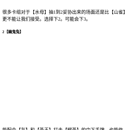
很多卡组对于【水母】抽1到2妥协出来的场面还是比【山雀】
更不能让我们接受。选择下2。可能会下3。
2【幽鬼兔】
能配合【灰】和【圣王】打击【耀圣】的中下手牌，也能炸