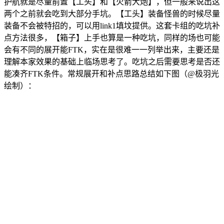
护航就是尽量前置【工头】和【火箭大炮】，但一般来说出这
两个之前就会吃到大部分手坑。【工头】装备怪兽的时候尽量
装备不会被特招的，可以用link1填坟提供。这套卡组的吃坑补
点方法很多，【箱子】上手也算是一种吃坑，同样的场也可能
会有不同的展开能FTK，实在是很难一一列举出来，主要还是
理解本家效果的基础上临场思考了。吃坑之后需要思考是否还
能凑齐FTK条件。常规展开和补点思路总结如下图（
@极羽光
绘制
）：