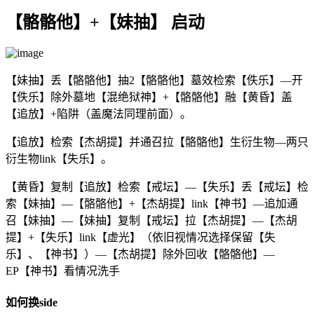
【骼骼他】+【妹抽】 启动
【妹抽】丢【骼骼他】抽2【骼骼他】墓效检索【佚乐】—开
【佚乐】除外墓地【混绝狱神】+【骼骼他】融【黄昏】盖
【追放】+陷阱（盖魔法同理前面）。
【追放】检索【杰胡提】并通召拉【骼骼他】生衍生物—两只
衍生物link【失乐】。
【黄昏】复制【追放】检索【戒坛】—【失乐】丢【戒坛】检
索【妹抽】—【骼骼他】+【杰胡提】link【神书】—追加通
召【妹抽】—【妹抽】复制【戒坛】拉【杰胡提】—【杰胡
提】+【失乐】link【虚光】（依旧视情况选择保留【失
乐】、【神书】）—【杰胡提】除外回收【骼骼他】—
EP【神书】看情况洗手
如何换side