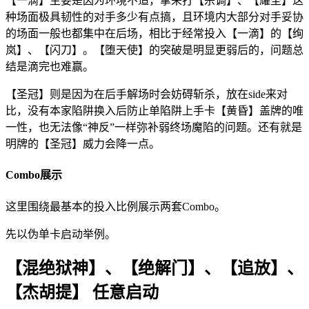
【一滴】主要是因为环境不适，拿来打【杀调】、【耀圣】这
种场面极具韧性的对手多少有点搞，且环境内大部分对手妥协
的场面一般也都集中在后场，相比于经常投入【一滴】的【绚
岚】、【闪刀】。【堕天使】的突破是明显更弱后的，问题总
结是滴完也难赢。
【圣冠】则是因为在后手解场时会妨碍斩杀，放在side来对
比，没有本家陷阱换入后防止单陷阱上手卡【黄昏】盖牌的唯
一性，也无法像“神反”一样弥补弱终场魔陷的问题。还有就是
明牌的【圣冠】威力会降一点。
Combo展示
这里围绕最基本的投入比例展示两套Combo。
先以伪单卡启动举例。
【混绝狱神】、【绝解门】、【追放】、
【杰胡提】 任意启动