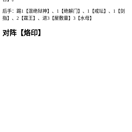
后手：踢1【混绝狱神】、1【绝解门】、1【戒坛】、1【剑
指】、2【霆王】、进3【屋敷童】3【水母】
对阵【烙印】