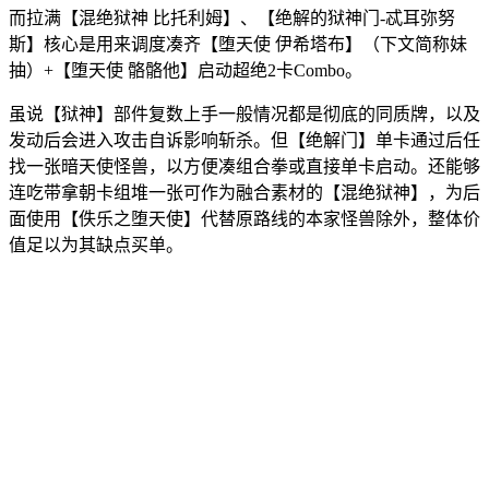
而拉满【混绝狱神 比托利姆】、【绝解的狱神门-忒耳弥努
斯】核心是用来调度凑齐【堕天使 伊希塔布】（下文简称妹
抽）+【堕天使 骼骼他】启动超绝2卡Combo。
虽说【狱神】部件复数上手一般情况都是彻底的同质牌，以及
发动后会进入攻击自诉影响斩杀。但【绝解门】单卡通过后任
找一张暗天使怪兽，以方便凑组合拳或直接单卡启动。还能够
连吃带拿朝卡组堆一张可作为融合素材的【混绝狱神】，为后
面使用【佚乐之堕天使】代替原路线的本家怪兽除外，整体价
值足以为其缺点买单。