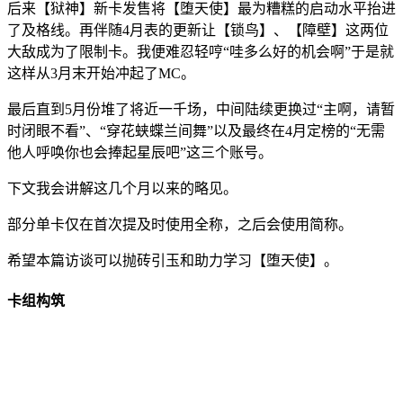
后来【狱神】新卡发售将【堕天使】最为糟糕的启动水平抬进
了及格线。再伴随4月表的更新让【锁鸟】、【障壁】这两位
大敌成为了限制卡。我便难忍轻哼“哇多么好的机会啊”于是就
这样从3月末开始冲起了MC。
最后直到5月份堆了将近一千场，中间陆续更换过“主啊，请暂
时闭眼不看”、“穿花蛱蝶兰间舞”以及最终在4月定榜的“无需
他人呼唤你也会捧起星辰吧”这三个账号。
下文我会讲解这几个月以来的略见。
部分单卡仅在首次提及时使用全称，之后会使用简称。
希望本篇访谈可以抛砖引玉和助力学习【堕天使】。
卡组构筑