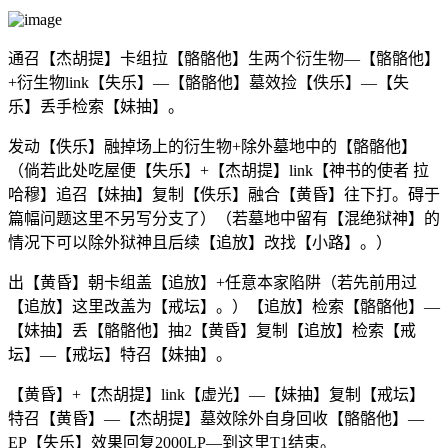
通召【杰胡提】卡组拉【骼骼他】生两个衍生物—【骼骼他】
+衍生物link【失乐】—【骼骼他】墓效捡【佚乐】—【失
乐】丢手检索【妹抽】。
发动【佚乐】融掉场上的衍生物+除外墓地中的【骼骼他】
（倘若此处吃屋便【失乐】+【杰胡提】link【神书的使者 拉
哈穆】追召【妹抽】复制【佚乐】融合【黄昏】往下打。碍于
篇幅问题这里不另写分支了）（若墓地中留有【混绝狱神】的
情况下可以除外狱神且后续【追放】改找【小路】。）
出【黄昏】朝卡组盖【追放】+任意本家陷阱（若先前用过
【追放】这里改盖为【戒坛】。）【追放】检索【骼骼他】—
【妹抽】丢【骼骼他】抽2【黄昏】复制【追放】检索【戒
坛】—【戒坛】特召【妹抽】。
【黄昏】+【杰胡提】link【虚光】—【妹抽】复制【戒坛】
特召【黄昏】—【杰胡提】墓效除外自身回收【骼骼他】—
EP【失乐】效果回复2000LP—到这里T1结束。