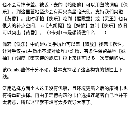
也不会亏掉卡差。被丢下去的【骼骼他】可以用墓效调度【佚
乐】，到这里墓地至少会有两只高星暗天使，支持我们爽融
【黄昏】。此时哪怕【佚乐】吃到【屋敷童】或【灵王】也有
很大的补点空间，ns【杰胡提】拉【妹抽】复制【佚乐】依旧
可以爽出【黄昏】。（3卡对1卡是想骄傲什么……）
倘若【佚乐】中的是G类手坑也可以盖【追放】找完卡摆烂，
让对手仅抽1并做出不取对象炸1+炸场，有条件保留墓地【妹
抽】再调度【堕天使的戒坛】拉上来还可以多一次复制陷阱。
该Combo整体十分不赖，基本支撑起了这套构筑的韧性上下
线。
泛用选择方面个人这里没有优解，且环境更新之后的康特卡也
有待重新抉择。再由于定榜构筑的卡位选择连笔者自己也并不
太满意，所以这里就不想写太多误导大家了。