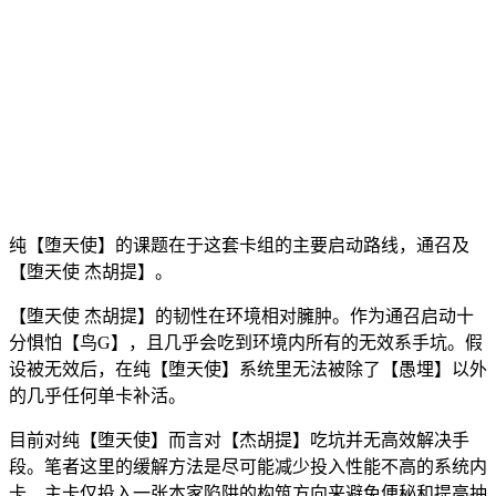
纯【堕天使】的课题在于这套卡组的主要启动路线，通召及
【堕天使 杰胡提】。
【堕天使 杰胡提】的韧性在环境相对臃肿。作为通召启动十
分惧怕【鸟G】，且几乎会吃到环境内所有的无效系手坑。假
设被无效后，在纯【堕天使】系统里无法被除了【愚埋】以外
的几乎任何单卡补活。
目前对纯【堕天使】而言对【杰胡提】吃坑并无高效解决手
段。笔者这里的缓解方法是尽可能减少投入性能不高的系统内
卡、主卡仅投入一张本家陷阱的构筑方向来避免便秘和提高抽