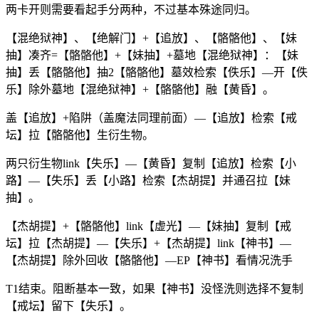
两卡开则需要看起手分两种，不过基本殊途同归。
【混绝狱神】、【绝解门】+【追放】、【骼骼他】、【妹
抽】凑齐=【骼骼他】+【妹抽】+墓地【混绝狱神】：【妹
抽】丢【骼骼他】抽2【骼骼他】墓效检索【佚乐】—开【佚
乐】除外墓地【混绝狱神】+【骼骼他】融【黄昏】。
盖【追放】+陷阱（盖魔法同理前面）—【追放】检索【戒
坛】拉【骼骼他】生衍生物。
两只衍生物link【失乐】—【黄昏】复制【追放】检索【小
路】—【失乐】丢【小路】检索【杰胡提】并通召拉【妹
抽】。
【杰胡提】+【骼骼他】link【虚光】—【妹抽】复制【戒
坛】拉【杰胡提】—【失乐】+【杰胡提】link【神书】—
【杰胡提】除外回收【骼骼他】—EP【神书】看情况洗手
T1结束。阻断基本一致，如果【神书】没怪洗则选择不复制
【戒坛】留下【失乐】。