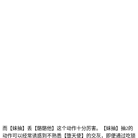
而【妹抽】丢【骼骼他】这个动作十分厉害。【妹抽】抽2的
动作可以经常诱惑到不熟悉【堕天使】的交灰，即便通过吃锁