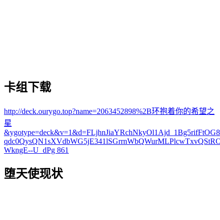
卡组下载
http://deck.ourygo.top?name=2063452898%2B环抱着你的希望之
星
&ygotype=deck&v=1&d=FLjhnJiaYRchNkyOl1Ajd_1Bg5rifF
qdc0QysQN1sXVdbWG5jE341lSGrrnWbQWurMLPlcwTxvQStR
WkngE--U_dPg
861
堕天使现状