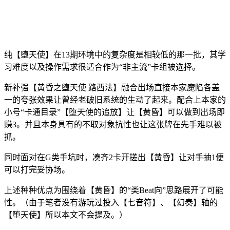
纯【堕天使】在13期环境中的复杂度是相较低的那一批，其学
习难度以及操作需求很适合作为“非主流”卡组被选择。
新补强【黄昏之堕天使 路西法】融合出场直接本家魔陷各盖
一的夸张效果让曾经老破旧系统的生动了起来。配合上本家的
小号“卡通目录”【堕天使的追放】让【黄昏】可以做到出场即
赚3。并且本身具有的不取对象抗性也让这张牌在先手难以被
抓。
同时面对在G类手坑时，凑齐2卡开搓出【黄昏】让对手抽1便
可以打完妥协场。
上述种种优点为围绕着【黄昏】的“类Beat向”思路展开了可能
性。（由于笔者没有游玩过投入【七音符】、【幻奏】轴的
【堕天使】所以本文不会提及。）