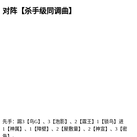
对阵【杀手级同调曲】
先手：踢3【鸟G】、3【泡影】、2【霆王】1【锁鸟】进
1【神属】、1【障壁】、2【屋敷童】、2【神宣】、3【密
告】。