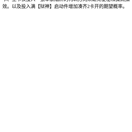
效。以及投入满【狱神】启动件增加凑齐2卡开的期望概率。