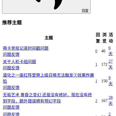
回复
推荐主题
回
浏
活
主题
复
览
动
6
萌卡竞技记录时间戳问题
0
46
天
问题反馈
27
关干人机卡组问题
1
172
天
问题反馈
道化之一座红阵里侧上级召唤无法触发②效果炸魔
9
1
150
陷
天
问题反馈
无垢艺术 黄昏之变幻 还是没有修好，现在没有终
28
2
167
刻字段，额外错误拥有预幻字段
天
问题反馈
2
问题反馈