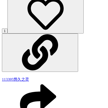
1
113395
悠久之灵