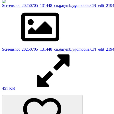
Screenshot_20250705_131448_cn.garymb.ygomobile.CN_edit_219
451 KB