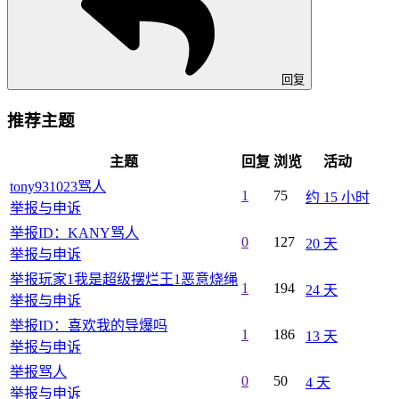
回复
推荐主题
主题
回复
浏览
活动
tony931023骂人
1
75
约 15 小时
举报与申诉
举报ID：KANY骂人
0
127
20 天
举报与申诉
举报玩家1我是超级摆烂王1恶意烧绳
1
194
24 天
举报与申诉
举报ID：喜欢我的导爆吗
1
186
13 天
举报与申诉
举报骂人
0
50
4 天
举报与申诉