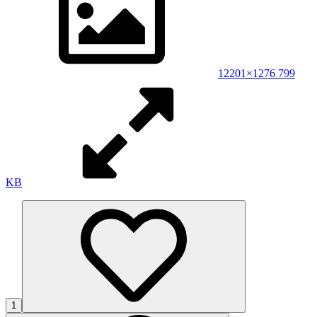
1
2201×1276 799
KB
1