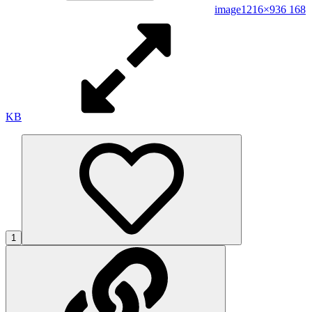
image
1216×936 168
KB
1