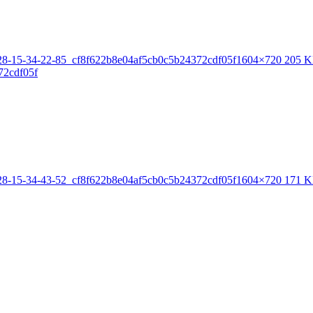
28-15-34-22-85_cf8f622b8e04af5cb0c5b24372cdf05f
1604×720 205 
28-15-34-43-52_cf8f622b8e04af5cb0c5b24372cdf05f
1604×720 171 