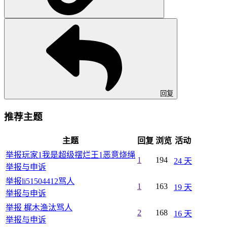
回复
推荐主题
主题
回复
浏览
活动
举报玩家1我是超级摆烂王1恶意烧绳
1
194
24 天
举报与申诉
举报li51504412骂人
1
163
19 天
举报与申诉
举报 梶木渔汰骂人
2
168
16 天
举报与申诉