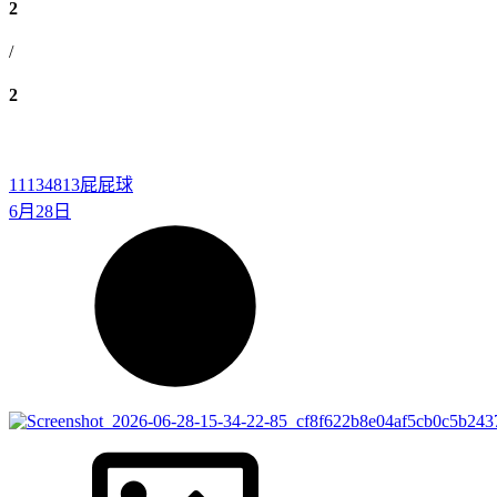
2
/
2
11134813
屁屁球
6月28日