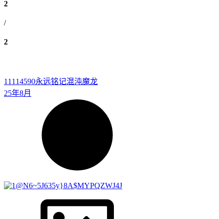
2
/
2
11114590
永远铭记混沌魔龙
25年8月