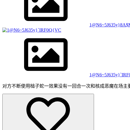
1@N6~5J635y}8A
1@N6~5J635y}`IR
对方不断使用槌子蛇一效果没有一回合一次和核成恶魔在场主要