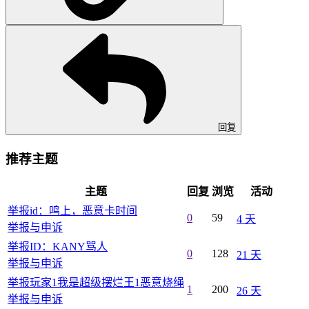
回复
推荐主题
主题
回复
浏览
活动
举报id：鸣上，恶意卡时间
0
59
4 天
举报与申诉
举报ID：KANY骂人
0
128
21 天
举报与申诉
举报玩家1我是超级摆烂王1恶意烧绳
1
200
26 天
举报与申诉