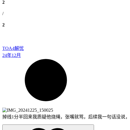
2
/
2
TOA4
解忧
24年12月
掉线1分半回来我质疑他烧绳，张嘴就骂，后续我一句话没说，sg