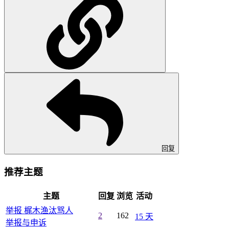
回复
推荐主题
主题
回复
浏览
活动
举报 梶木渔汰骂人
2
162
15 天
举报与申诉