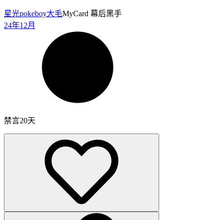
星光pokeboy
大毛
MyCard 幕后黑手
24年12月
禁言20天