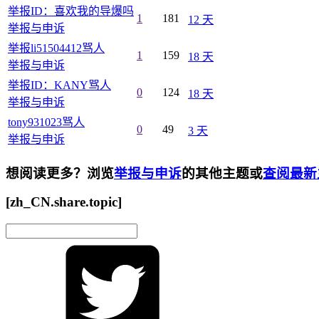
举报ID：喜欢我的导爆吗
1
181
12 天
举报与申诉
举报li51504412骂人
1
159
18 天
举报与申诉
举报ID：KANY骂人
0
124
18 天
举报与申诉
tony931023骂人
0
49
3 天
举报与申诉
想阅读更多？浏览
举报与申诉
的其他主题或
查阅最新
[zh_CN.share.topic]