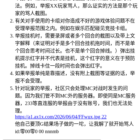
法。例如，举报XX玩家骂人，那么证实的方法是那个玩
家的骂人截图。
有关对手使用的卡组对你造成不好的游戏体验问题不在
受理举报范围之内。例如在娱乐匹配碰见竞技卡组。
举报挂机时，需要录屏或者多个回合的截图以及带上文
字解释（来证明对手是多个回合挂机拖时间，而不是单
个回合思考时间过长。也不是单个回合掉线。）弹出挂
机提示红字并不代表是挂机，这个红字的意义在于预防
挂机。掉线卡住一段时间也会弹出红字。
如果举报单纯是靠描述，没有附上截图等证据的话，举
报不会受理。
针对玩家的举报，社区只会处理MC对战时发生的问
题。因为我们管不到MC外的服务器。即使同是MC服务
器，233等直连服的举报由于没有账号，我们也无法处
理。
https://a1.ax1x.com/2026/06/04/FFwux.jpg
22
他自己要顶G结果场子做的一坨，让我解了就开始骂人
id:零00零0 00 nnnmb