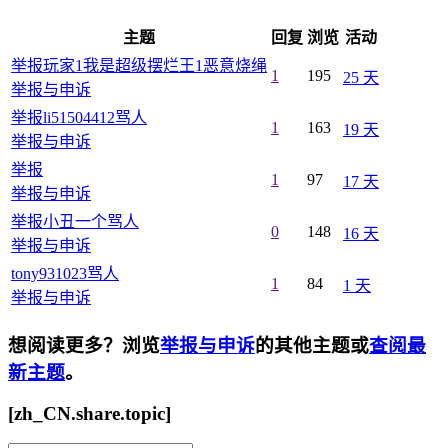
主题
回复
浏览
活动
举报玩家1我是超级摆烂王1恶意烧绳
1
195
25 天
举报与申诉
举报li51504412骂人
1
163
19 天
举报与申诉
举报
1
97
17 天
举报与申诉
举报小丑一个骂人
0
148
16 天
举报与申诉
tony931023骂人
1
84
1 天
举报与申诉
想阅读更多？浏览
举报与申诉
的其他主题或
查阅最
新主题
。
[zh_CN.share.topic]