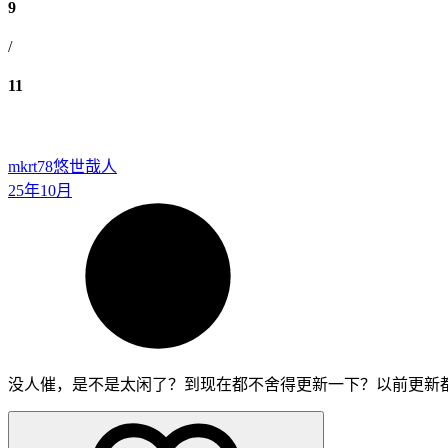
9
/
11
mkrt78
悠世哉人
25年10月
没人催，是不是太闲了？到现在都不舍得更新一下？以前更新