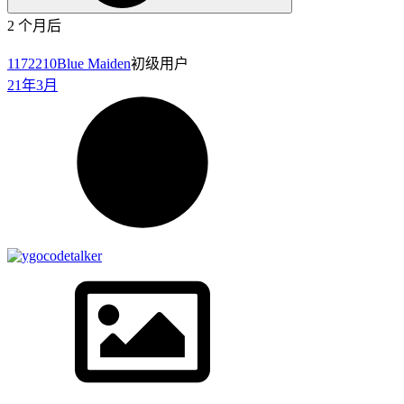
Screenshot_20210321_021738_cn.garymb.ygomobile_edit_395338
227 KB