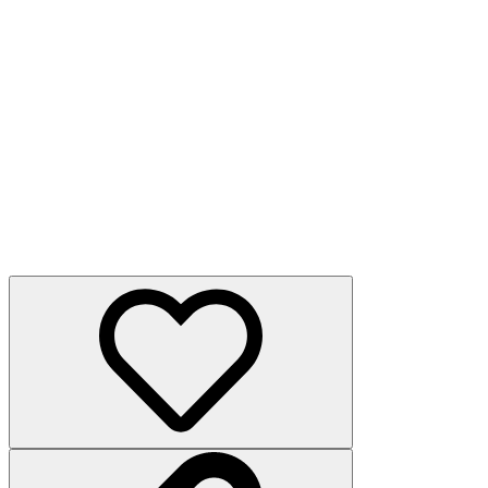
ennx
20年12月
怎么抄卡组呀