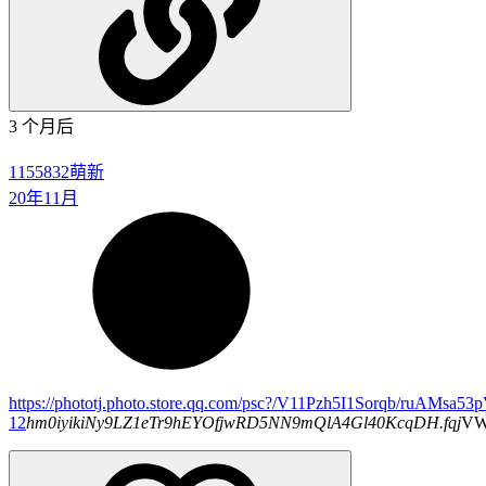
3 个月后
1155832
萌新
20年11月
https://phototj.photo.store.qq.com/psc?/V11Pzh5I1Sorqb/ruA
12
hm0iyikiNy9LZ1eTr9hEYOfjwRD5NN9mQlA4Gl40KcqDH.fqj
VW