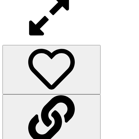
Screenshot_20210321_021832_cn.garymb.ygomobile_edit_395294
219 KB