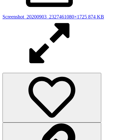
Screenshot_20200903_232746
1080×1725 874 KB