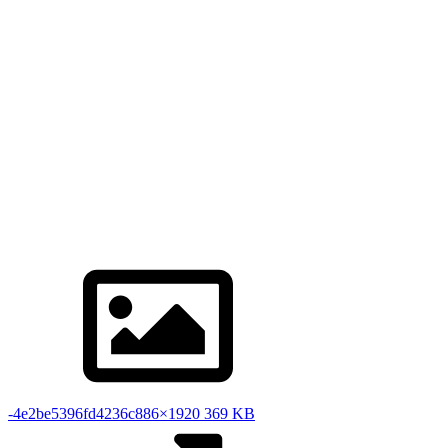
Screenshot_20210321_022251_cn.garymb.ygomobile_edit_395548
650 KB