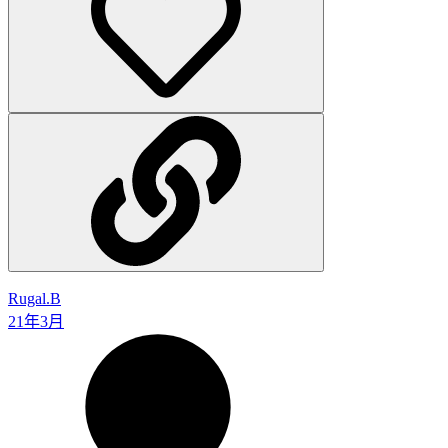
1140715
null