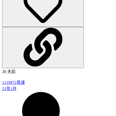
-4e2be5396fd4236c
886×1920 369 KB