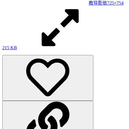
教导影依
725×754
215 KB