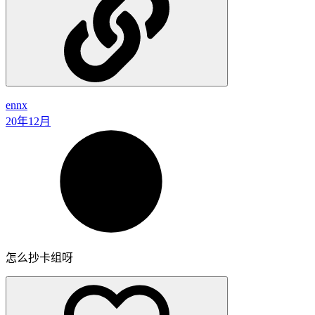
26 天后
1119972
覓渡
21年1月