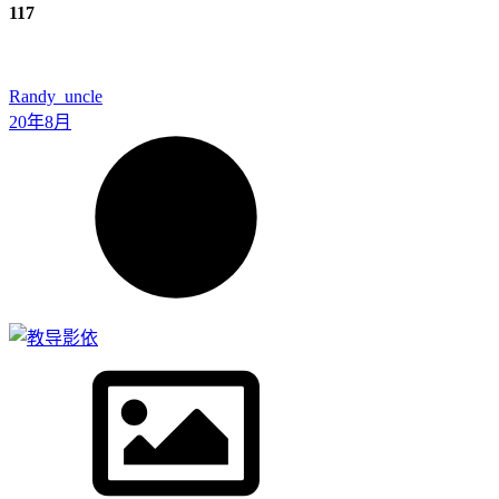
117
Randy_uncle
20年8月