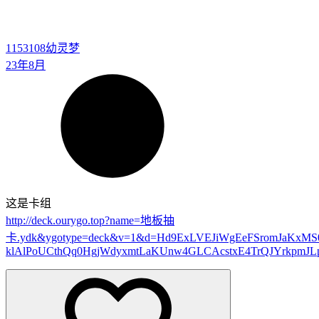
1153108
幼灵梦
23年8月
这是卡组
http://deck.ourygo.top?name=地板抽
卡.ydk&ygotype=deck&v=1&d=Hd9ExLVEJiWgEeFSromJaKxM
klAlPoUCthQq0HgjWdyxmtLaKUnw4GLCAcstxE4TrQJYrkpmJL