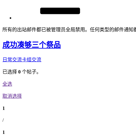
所有的出站邮件都已被管理员全局禁用。任何类型的邮件通知
成功凑够三个祭品
日常交流
卡组交流
已选择
0
个帖子。
全选
取消选择
1
/
1