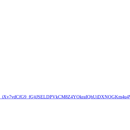
is_iXv7vdCfG9_fGjiJSELDPVkCM8Z4YOkraIQhUiDXNOGKm4u