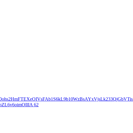
S0ohs2HmFTEXeOIVsFAb1S6kL9b10WzBsAYxVjsLk233QjGbVT
pZL6v6oimOIlIA
62