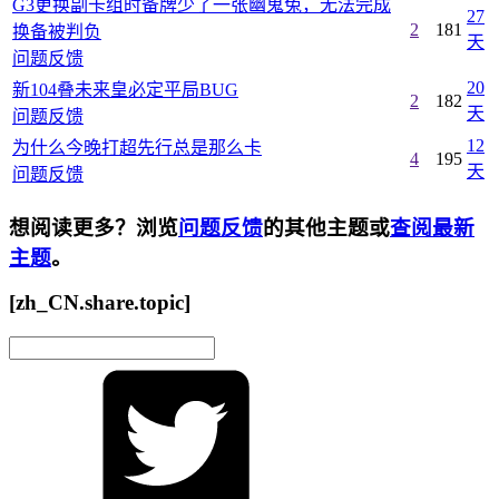
G3更换副卡组时备牌少了一张幽鬼兔，无法完成
27
2
181
换备被判负
天
问题反馈
20
新104叠未来皇必定平局BUG
2
182
天
问题反馈
12
为什么今晚打超先行总是那么卡
4
195
天
问题反馈
想阅读更多？浏览
问题反馈
的其他主题或
查阅最新
主题
。
[zh_CN.share.topic]