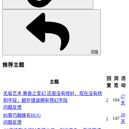
回复
推荐主题
回
浏
活
主题
复
览
动
无垢艺术 黄昏之变幻 还是没有修好，现在没有终
27
2
164
刻字段，额外错误拥有预幻字段
天
问题反馈
26
纠罪巧蜘蛛有BUG
1
147
天
问题反馈