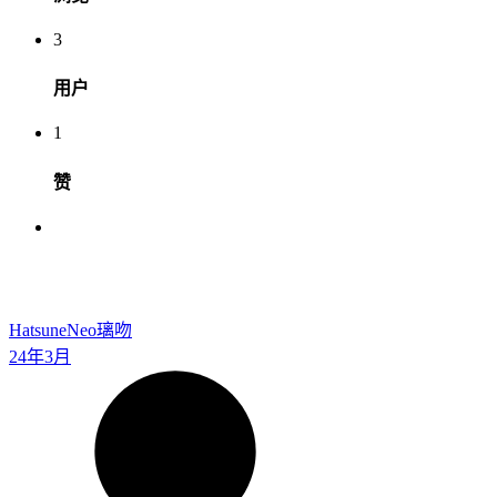
3
用户
1
赞
HatsuneNeo
璃吻
24年3月