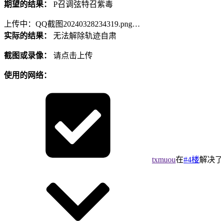
期望的结果：
P召调弦特召紫毒
上传中：QQ截图20240328234319.png…
实际的结果：
无法解除轨迹自肃
截图或录像：
请点击上传
使用的网络：
txmuou
在
#4楼
解决