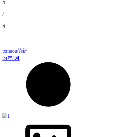
4
/
4
txmuou
萌新
24年3月