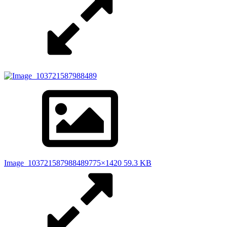
Image_103721587988489
775×1420 59.3 KB