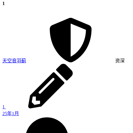
1
天空音羽蓟
资深
1
25年1月