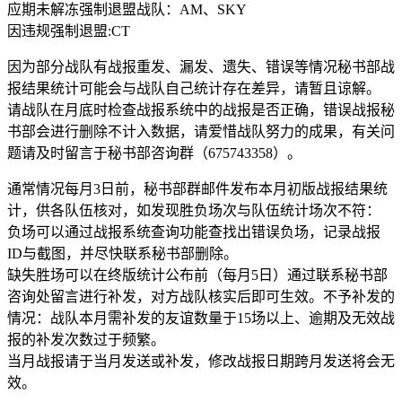
应期未解冻强制退盟战队：AM、SKY
因违规强制退盟:CT
因为部分战队有战报重发、漏发、遗失、错误等情况秘书部战
报结果统计可能会与战队自己统计存在差异，请暂且谅解。
请战队在月底时检查战报系统中的战报是否正确，错误战报秘
书部会进行删除不计入数据，请爱惜战队努力的成果，有关问
题请及时留言于秘书部咨询群（675743358）。
通常情况每月3日前，秘书部群邮件发布本月初版战报结果统
计，供各队伍核对，如发现胜负场次与队伍统计场次不符：
负场可以通过战报系统查询功能查找出错误负场，记录战报
ID与截图，并尽快联系秘书部删除。
缺失胜场可以在终版统计公布前（每月5日）通过联系秘书部
咨询处留言进行补发，对方战队核实后即可生效。不予补发的
情况：战队本月需补发的友谊数量于15场以上、逾期及无效战
报的补发次数过于频繁。
当月战报请于当月发送或补发，修改战报日期跨月发送将会无
效。