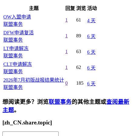
主题
回复
浏览
活动
OW入盟申请
1
61
4 天
联盟事务
DFW申请复活
1
89
6 天
联盟事务
LT申请解冻
1
63
6 天
联盟事务
CLT申请解冻
1
62
6 天
联盟事务
2026年7月初版战报结果统计
0
185
6 天
联盟事务
想阅读更多？浏览
联盟事务
的其他主题或
查阅最新
主题
。
[zh_CN.share.topic]