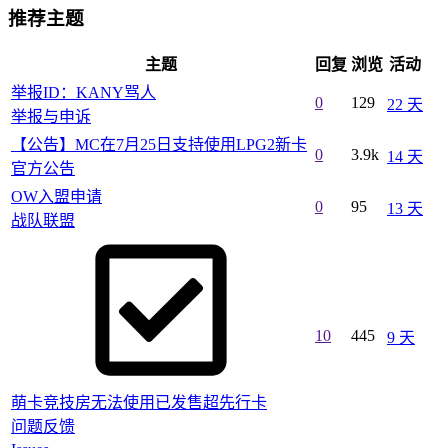
推荐主题
主题
回复
浏览
活动
举报ID：KANY骂人
0
129
22 天
举报与申诉
【公告】MC在7月25日支持使用LPG2新卡
0
3.9k
14 天
官方公告
OW入盟申请
0
95
13 天
战队联盟
10
445
9 天
萌卡竞技房无法使用已发售超先行卡
问题反馈