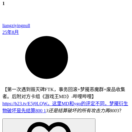
1
liangziying
null
25年8月
【第一次遇到毁灭碑FTK，事务回滚+梦魇恶魔群+废品收集
者。后附对方卡组《游戏王MD》-哔哩哔哩】
https://b23.tv/E5j9LQW。这里MD和ygo的评定不同，梦魇衍生
物破坏是先结算800
1
3还是结算破坏的所有攻击力再800
3？