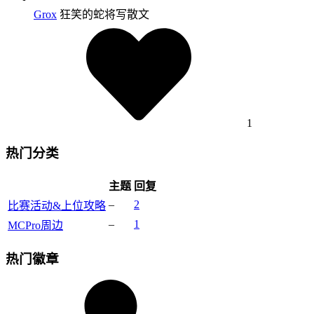
Grox
狂笑的蛇将写散文
1
热门分类
主题
回复
–
2
比赛活动&上位攻略
–
1
MCPro周边
热门徽章