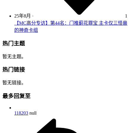
25年8月
·
1
【MC高分专访】第44名：门推蓟花罪宝 主卡仅三怪兽
的神奇卡组
热门主题
暂无主题。
热门链接
暂无链接。
最多回复至
118203
null