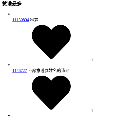
赞谁最多
11130894
冧霖
1
1156727
不愿意透露姓名的遗老
1