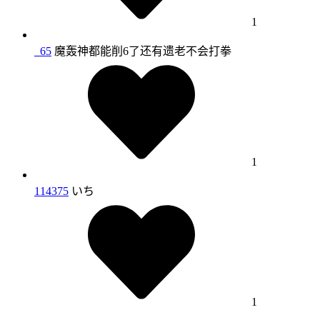
1
_65
魔轰神都能削6了还有遗老不会打拳
1
114375
いち
1