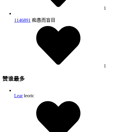
1
1146891
痴愚而盲目
1
赞谁最多
Lear
leoric