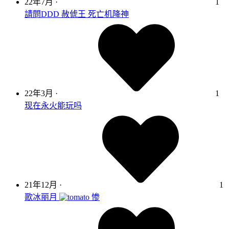
22年7月
·
1
請問DDD 赦俿王 死亡机降神
22年3月
·
1
现在永火能玩吗
21年12月
·
1
歌冰丽月
惨