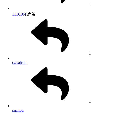
1
1116104
鹿茶
1
czsxdrdh
1
pachou