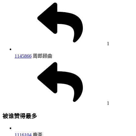
1
1145866
周郎顾曲
1
被谁赞得最多
1116104
鹿茶