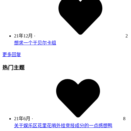
21年12月
·
2
想求一个于贝尔卡组
更多回复
热门主题
21年6月
·
8
关于娱乐区花里花哨外挂竞技成分的一点感想鸭