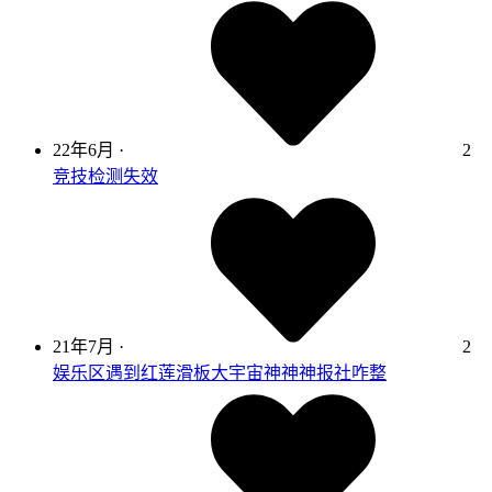
22年6月
·
2
竞技检测失效
21年7月
·
2
娱乐区遇到红莲滑板大宇宙神神神报社咋整