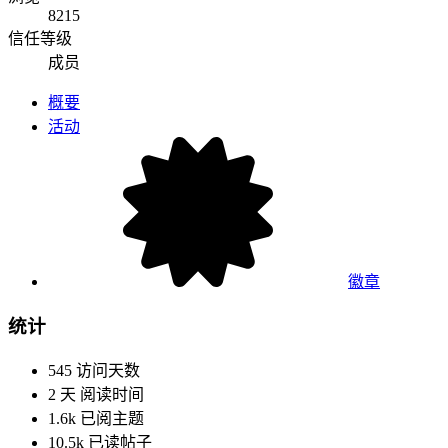
8215
信任等级
成员
概要
活动
徽章
统计
545
访问天数
2 天
阅读时间
1.6k
已阅主题
10.5k
已读帖子