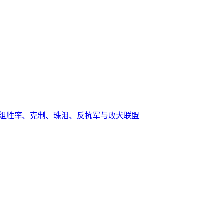
月表卡组胜率、克制、珠泪、反抗军与败犬联盟