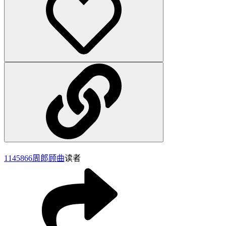
1145866
周郎顾曲
读者