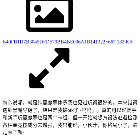
B40FB1D7B3045DFD579BB4BE006A1B14
1322×667 182 KB
怎么说呢，就是纯黑魔导体系我也见过玩得很好的，本来觉得
遇到黑魔导稳了，结果是我被otk了~呜呜。。真的可以说高手
和新手玩黑魔导也是两个卡组。但一开始就想方设法逃避检测
各种塞竞技成分去增强，我只能说，小伙汁，你格局小了，路
走窄了鸭~