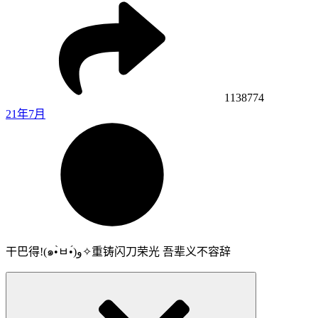
1138774
21年7月
干巴得!(๑•̀ㅂ•́)و✧重铸闪刀荣光 吾辈义不容辞