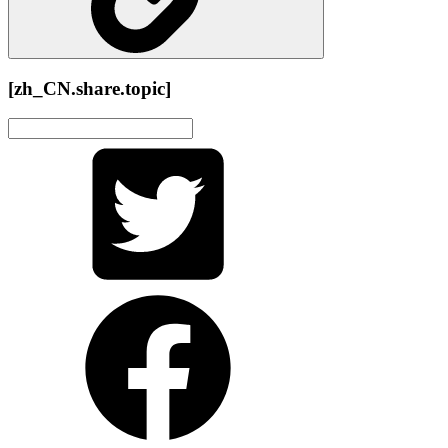
[zh_CN.share.topic]