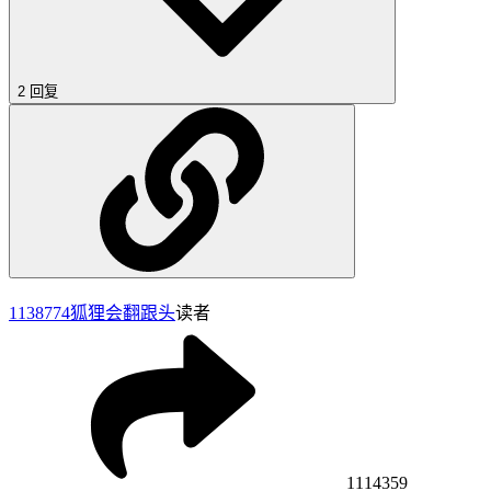
2 回复
1138774
狐狸会翻跟头
读者
1114359