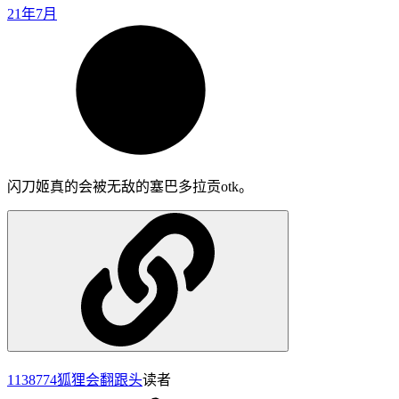
21年7月
闪刀姬真的会被无敌的塞巴多拉贡otk。
1138774
狐狸会翻跟头
读者