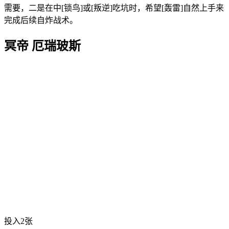
需要，二是在中[锁鸟]或[叛逆]吃坑时，希望[轰雷]自然上手来
完成后续自炸战术。
冥帝 厄瑞玻斯
投入2张