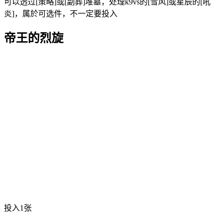
可以透过[策略]或[副葬]堆墓，处理k9vs的[雪风]或星辰的[吼
炎]，属於可选件，不一定要投入
帝王的烈旋
投入1张