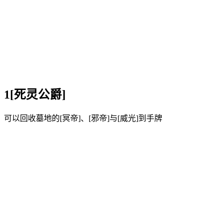
1[死灵公爵]
可以回收墓地的[冥帝]、[邪帝]与[威光]到手牌