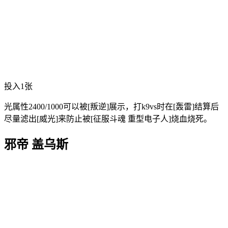
投入1张
光属性2400/1000可以被[叛逆]展示，打k9vs时在[轰雷]结算后
尽量滤出[威光]来防止被[征服斗魂 重型电子人]烧血烧死。
邪帝 盖乌斯