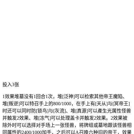
投入3张
1效果堆墓没有1回合1次，堆[泛神]可以检索其他帝王魔陷、
堆[叛逆]可以特召手上的800/1000，在手上有[天从]与[冥帝王]
时还可以同时防[锁鸟]与[灰流]、堆[真源]可以產生光属性怪兽
并触发2效果、堆[冻气]可以处理盖卡并触发2效果。2效果被
除外时可以选择对手场上一张怪兽，将牌组或墓地跟该怪兽相
同属性的2400/1000加手，之后可以A召唤六种旧的帝王，效果