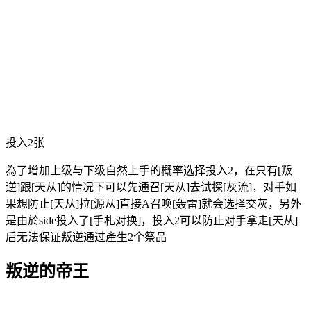
投入2张
為了增加上级与下级自然上手的概率选择投入2，在只有[叛
逆]跟[天从]的情况下可以先通召[天从]去试探[灰流]，对手如
果想防止[天从]拉[源从]直接A召唤[轰雷]就会选择交灰，另外
是由於side投入了[手札对换]，投入2可以防止对手拿走[天从]
后无法保证叛逆通过產生2个祭品
叛逆的帝王