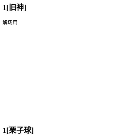
1[旧神]
解场用
1[栗子球]