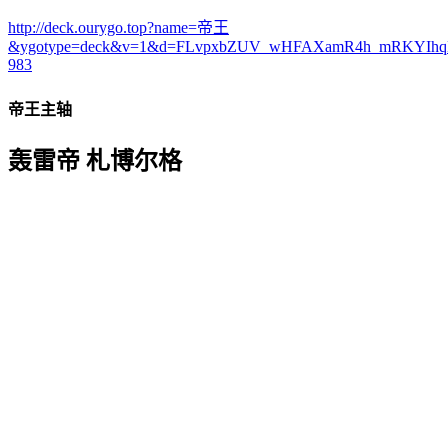
http://deck.ourygo.top?name=帝王
&ygotype=deck&v=1&d=FLvpxbZUV_wHFAXamR4h_mRKYIhq
983
帝王主轴
轰雷帝 札博尔格