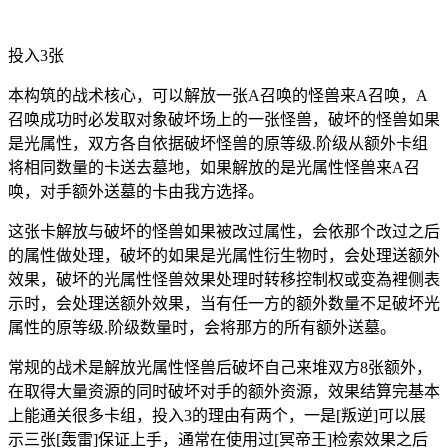
投入3张
本构筑的战术核心，可以解放一张A召唤的怪兽来A召唤，A
召唤成功时必发取对象破坏场上的一张怪兽，破坏的怪兽如果
是光属性，双方各自依据破坏怪兽的原等级.阶级从额外卡组
将相同数量的卡送去墓地，如果解放的是光属性怪兽来A召
唤，对手额外送墓的卡由我方选择。
这张卡解放与破坏的怪兽如果被改过属性，会依那个改过之后
的属性做处理，破坏的如果是光属性衍生物时，会处理送额外
效果，破坏的光属性怪兽效果处理时转移控制权或变為裡侧表
示时，会处理送额外效果，当有任一方的额外数量不足破坏光
属性的原等级.阶级数量时，会将那方的所有额外送墓。
常规的战术是解放光属性怪兽后破坏自己来堆双方8张额外，
在取得大量资源的同时破坏对手的额外资源，效果结算完基本
上能通关很多卡组，投入3的理由有两个，一是[叛逆]可以展
示三张[轰雷]保证上手，通常在使用过[冥帝王]检索效果之后