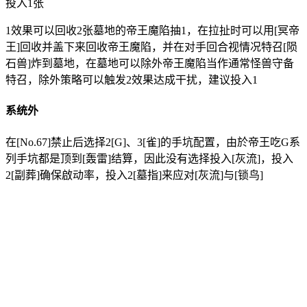
投入1张
1效果可以回收2张墓地的帝王魔陷抽1，在拉扯时可以用[冥帝
王]回收并盖下来回收帝王魔陷，并在对手回合视情况特召[陨
石兽]炸到墓地，在墓地可以除外帝王魔陷当作通常怪兽守备
特召，除外策略可以触发2效果达成干扰，建议投入1
系统外
在[No.67]禁止后选择2[G]、3[雀]的手坑配置，由於帝王吃G系
列手坑都是顶到[轰雷]结算，因此没有选择投入[灰流]，投入
2[副葬]确保啟动率，投入2[墓指]来应对[灰流]与[锁鸟]