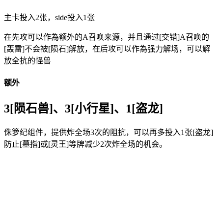
主卡投入2张，side投入1张
在先攻可以作為额外的A召唤来源，并且通过[交错]A召唤的
[轰雷]不会被[陨石]解放，在后攻可以作為强力解场，可以解
放全抗的怪兽
额外
3[陨石兽]、3[小行星]、1[盗龙]
侏箩纪组件，提供炸全场3次的阻抗，可以再多投入1张[盗龙]
防止[墓指]或[灵王]等牌减少2次炸全场的机会。