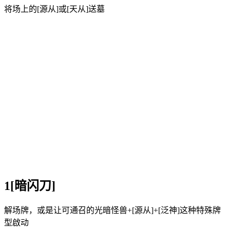
将场上的[源从]或[天从]送墓
1[暗闪刀]
解场牌，或是让可通召的光暗怪兽+[源从]+[泛神]这种特殊牌
型啟动