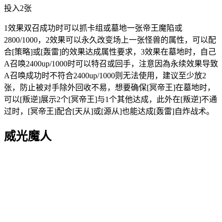
投入2张
1效果双召成功时可以抓卡组或墓地一张帝王魔陷或
2800/1000，2效果可以永久改变场上一张怪兽的属性，可以配
合[策略]或[轰雷]的效果达成属性要求，3效果在墓地时，自己
A召唤2400up/1000时可以特召或回手，注意因為永续效果导致
A召唤成功时不符合2400up/1000则无法使用，建议至少放2
张，防止被对手除外回收不易，想要确保[冥帝王]在墓地时，
可以[叛逆]展示2个[冥帝王]与1个其他达成，此外在[叛逆]不通
过时，[冥帝王]配合[天从]或[源从]也能达成[轰雷]自炸战术。
威光魔人