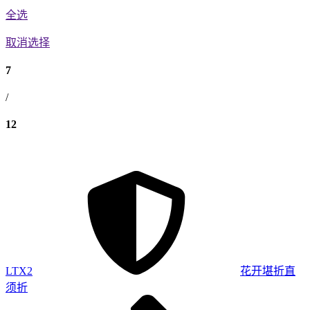
全选
取消选择
7
/
12
LTX2
花开堪折直
须折