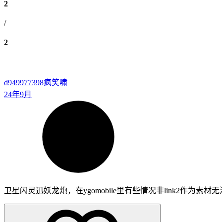
2
/
2
d949977398
疯笑啸
24年9月
卫星闪灵迅妖龙炮，在ygomobile里有些情况非link2作为素材