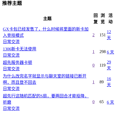
推荐主题
回
浏
活
主题
复
览
动
GX卡包已经发售了，什么时候将里面的新卡加
12
2
151
入竞技模式
天
日常交流
1306新卡无法使用
1
298
6 天
日常交流
29
超先服务器卡顿
0
119
天
日常交流
为什么改完名字就显示与聊天室的链接已断开
16
1
89
啊，而且登不回去
天
日常交流
超先行这随机匹配的S局，要两回合才能投降，
0
65
折磨
6 天
日常交流