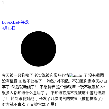
1
LoveXLady
笑龙
4月15日
今天被一只狗咬了 老实说被它影响心情
了 没有截图
没有证据 ID也不公布了！ 狗说“对不起。不知道你家今天办白
事了”然后就断线了！ 不想解释 这个游戏嘛 “”玩不赢就加入”
很多人都知道什么意思了 。 不知道它是不是被这个游戏谁虐
了！ 轮到跟我对战 手卡发了几次淘气的效果（被他抹指了）
对方就不喜欢了 又被它骂了 晕！