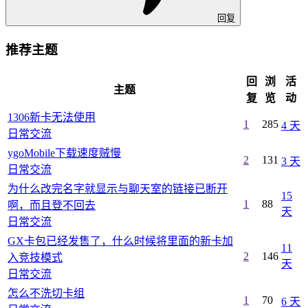
回复
推荐主题
回
浏
活
主题
复
览
动
1306新卡无法使用
1
285
4 天
日常交流
ygoMobile下载速度贼慢
2
131
3 天
日常交流
为什么改完名字就显示与聊天室的链接已断开
15
1
88
啊，而且登不回去
天
日常交流
GX卡包已经发售了，什么时候将里面的新卡加
11
2
146
入竞技模式
天
日常交流
怎么不洗切卡组
1
70
6 天