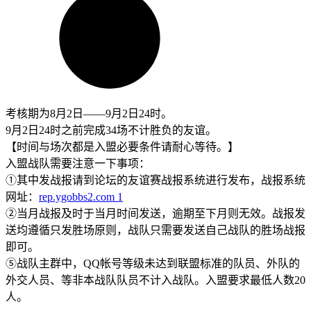
考核期为8月2日——9月2日24时。
9月2日24时之前完成34场不计胜负的友谊。
【时间与场次都是入盟必要条件请耐心等待。】
入盟战队需要注意一下事项：
①其中发战报请到论坛的友谊赛战报系统进行发布，战报系统
网址：
rep.ygobbs2.com
1
②当月战报及时于当月时间发送，逾期至下月则无效。战报发
送均遵循只发胜场原则，战队只需要发送自己战队的胜场战报
即可。
⑤战队主群中，QQ帐号等级未达到联盟标准的队员、外队的
外交人员、等非本战队队员不计入战队。入盟要求最低人数20
人。