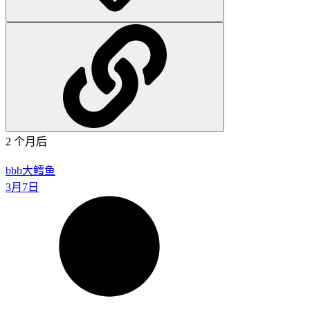
2 个月后
bbb大鳕鱼
3月7日