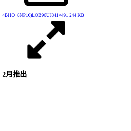
4BHO_8NP16)LQB96UJ
841×491 244 KB
2月推出