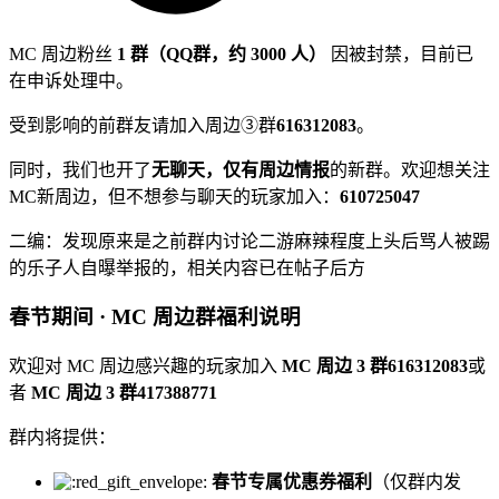
MC 周边粉丝
1 群（QQ群，约 3000 人）
因被封禁，目前已
在申诉处理中。
受到影响的前群友请加入周边③群
616312083
。
同时，我们也开了
无聊天，仅有周边情报
的新群。欢迎想关注
MC新周边，但不想参与聊天的玩家加入：
610725047
二编：发现原来是之前群内讨论二游麻辣程度上头后骂人被踢
的乐子人自曝举报的，相关内容已在帖子后方
春节期间 · MC 周边群福利说明
欢迎对 MC 周边感兴趣的玩家加入
MC 周边 3 群616312083
或
者
MC 周边 3 群417388771
群内将提供：
春节专属优惠券福利
（仅群内发