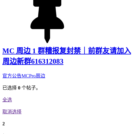
MC 周边 1 群糟报复封禁｜前群友请加入
周边新群616312083
官方公告
MCPro周边
已选择
0
个帖子。
全选
取消选择
2