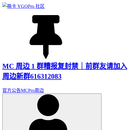
MC 周边 1 群糟报复封禁｜前群友请加入
周边新群616312083
官方公告
MCPro周边