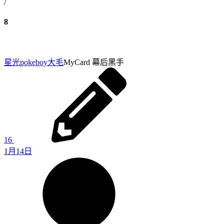
/
8
星光pokeboy
大毛
MyCard 幕后黑手
16
1月14日