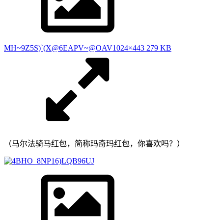
MH~9Z5S)`(X@6EAPV~@OAV
1024×443 279 KB
（马尔法骑马红包，简称玛奇玛红包，你喜欢吗？）