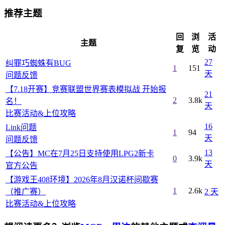
推荐主题
回
浏
活
主题
复
览
动
27
纠罪巧蜘蛛有BUG
1
151
天
问题反馈
【7.18开赛】竞赛联盟世界赛表模拟战 开始报
21
2
3.8k
名！
天
比赛活动&上位攻略
16
Link问题
1
94
天
问题反馈
13
【公告】MC在7月25日支持使用LPG2新卡
0
3.9k
天
官方公告
【游戏王408环境】2026年8月汉诺杯间歇赛
1
2.6k
（推广赛）
2 天
比赛活动&上位攻略