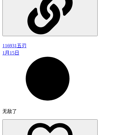
116931
五刃
1月15日
无敌了