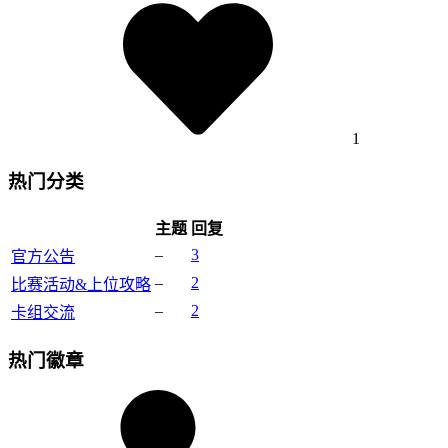
1
热门分类
主题
回复
–
3
官方公告
–
2
比赛活动&上位攻略
–
2
卡组交流
热门徽章