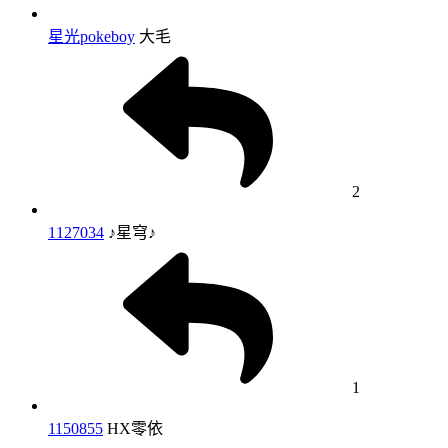
星光pokeboy
大毛
2
1127034
♪星穹♪
1
1150855
HX零依