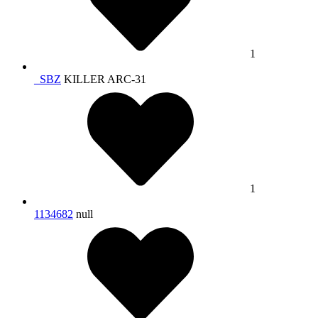
1
_SBZ
KILLER ARC-31
1
1134682
null