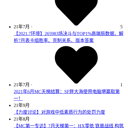
21年7月
·
5
【2021.7环境】265983场决斗与TOP1%高端局数据，解
析7月表卡组胜率、克制关系、版本答案
21年7月
·
1
2021年6月MC天梯结算：SF胖大海使用电脑堺赢取第
一！
21年9月
【力度讨论】对游戏中低素质行为的处罚力度
21年8月
【MC第一专访】7月天梯第一：HX零依 铁兽战线 构筑