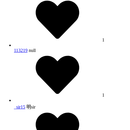
1
113219
null
1
_sir15
明sir