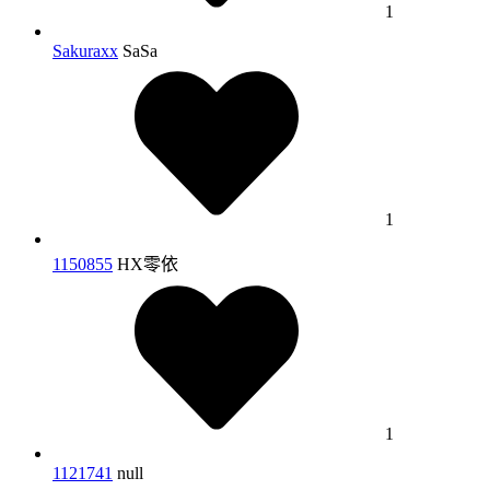
1
Sakuraxx
SaSa
1
1150855
HX零依
1
1121741
null