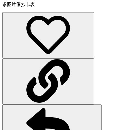
求图片借抄卡表