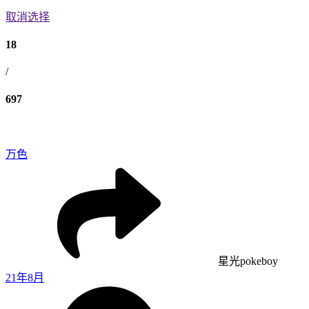
取消选择
18
/
697
万色
星光pokeboy
21年8月