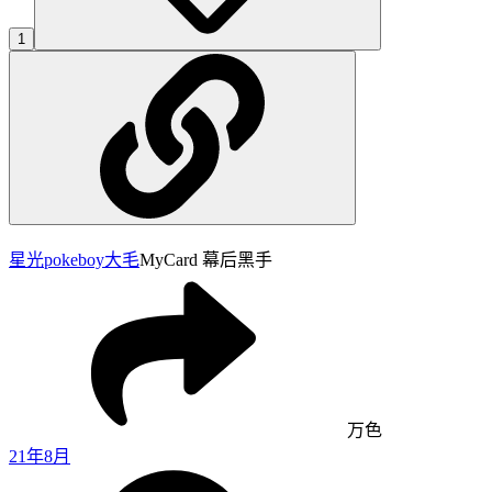
1
星光pokeboy
大毛
MyCard 幕后黑手
万色
21年8月